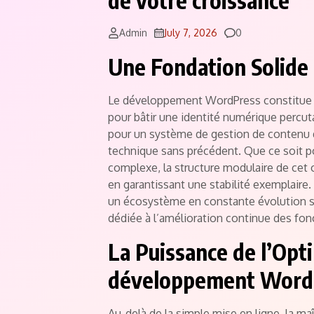
de votre croissance
Comments
Admin
July 7, 2026
0
Une Fondation Solide 
Le développement WordPress constitue auj
pour bâtir une identité numérique percut
pour un système de gestion de contenu qui
technique sans précédent. Que ce soit p
complexe, la structure modulaire de cet 
en garantissant une stabilité exemplaire.
un écosystème en constante évolution
dédiée à l’amélioration continue des fonc
La Puissance de l’Opti
développement Word
Au-delà de la simple mise en ligne, la ma