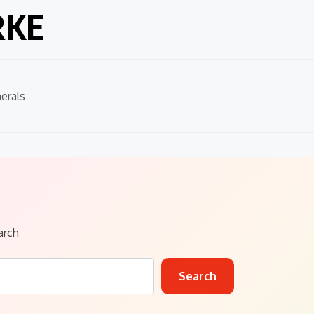
RKE
erals
arch
Search