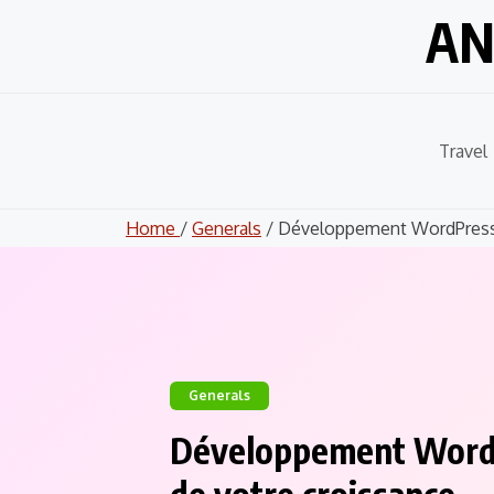
Skip
AN
to
content
Travel
Home
/
Generals
/ Développement WordPress 
Generals
Développement WordP