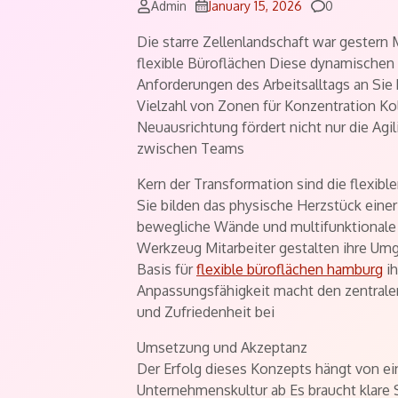
Comments
Admin
January 15, 2026
0
Die starre Zellenlandschaft war geste
flexible Büroflächen Diese dynamische
Anforderungen des Arbeitsalltags an Sie
Vielzahl von Zonen für Konzentration K
Neuausrichtung fördert nicht nur die Ag
zwischen Teams
Kern der Transformation sind die flexibl
Sie bilden das physische Herzstück eine
bewegliche Wände und multifunktionale 
Werkzeug Mitarbeiter gestalten ihre Umg
Basis für
flexible büroflächen hamburg
ih
Anpassungsfähigkeit macht den zentralen 
und Zufriedenheit bei
Umsetzung und Akzeptanz
Der Erfolg dieses Konzepts hängt von ei
Unternehmenskultur ab Es braucht klare 