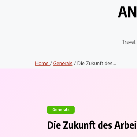
Skip
AN
to
content
Travel
Home
/
Generals
/ Die Zukunft des...
Generals
Die Zukunft des Arbe