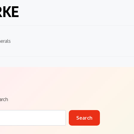
RKE
erals
arch
Search