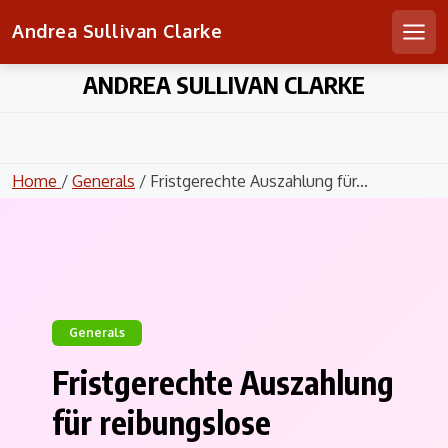
Andrea Sullivan Clarke
Men
Skip
ANDREA SULLIVAN CLARKE
to
content
Home
/
Generals
/ Fristgerechte Auszahlung für...
Generals
Fristgerechte Auszahlung
für reibungslose