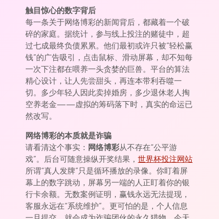
触目惊心的数字背后
每一条关于网络博彩的新闻背后，都藏着一个破
碎的家庭。据统计，参与线上投注的赌徒中，超
过七成最终负债累累。他们最初或许只被“轻松赢
钱”的广告吸引，点击鼠标、滑动屏幕，却不知每
一次下注都在喂养一头贪婪的巨兽。平台的算法
精心设计，让人先尝甜头，再连本带利吞噬一
切。多少年轻人因此卖掉婚房，多少退休老人掏
空养老金——虚拟的筹码落下时，真实的命运已
然改写。
网络博彩的本质就是诈骗
请看清这个事实：
网络博彩
从不存在“公平游
戏”。后台可随意操纵开奖结果，
世界杯投注网站
所谓“真人发牌”只是循环播放的录像。你盯着屏
幕上的数字跳动，屏幕另一端的人正盯着你的银
行卡余额。无数案例证明，赢钱永远无法提现，
客服永远在“系统维护”。更可怕的是，个人信息
一旦提交，就会成为诈骗团伙的永久猎物。今天