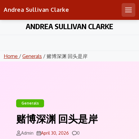
Andrea Sullivan Clarke
Men
Skip
ANDREA SULLIVAN CLARKE
to
content
Home
/
Generals
/ 赌博深渊 回头是岸
Generals
赌博深渊 回头是岸
Comments
Admin
April 30, 2026
0