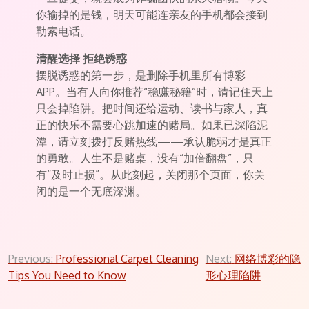
你输掉的是钱，明天可能连亲友的手机都会接到
勒索电话。
清醒选择 拒绝诱惑
摆脱诱惑的第一步，是删除手机里所有博彩
APP。当有人向你推荐“稳赚秘籍”时，请记住天上
只会掉陷阱。把时间还给运动、读书与家人，真
正的快乐不需要心跳加速的赌局。如果已深陷泥
潭，请立刻拨打反赌热线——承认脆弱才是真正
的勇敢。人生不是赌桌，没有“加倍翻盘”，只
有“及时止损”。从此刻起，关闭那个页面，你关
闭的是一个无底深渊。
Post
Previous:
Professional Carpet Cleaning
Next:
网络博彩的隐
Tips You Need to Know
形心理陷阱
navigation