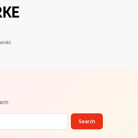
RKE
erals
arch
Search