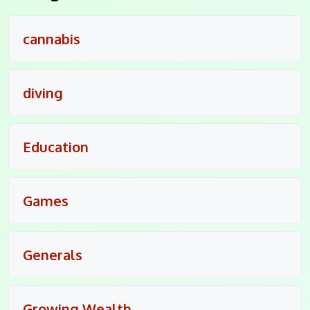
cannabis
diving
Education
Games
Generals
Growing Wealth