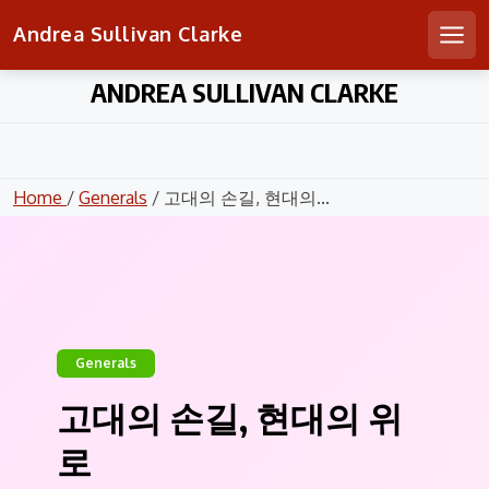
Andrea Sullivan Clarke
Men
Skip
ANDREA SULLIVAN CLARKE
to
content
Home
/
Generals
/ 고대의 손길, 현대의...
Generals
고대의 손길, 현대의 위
로