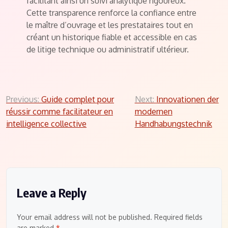
facilitant ainsi un suivi analytique rigoureux.
Cette transparence renforce la confiance entre
le maître d’ouvrage et les prestataires tout en
créant un historique fiable et accessible en cas
de litige technique ou administratif ultérieur.
Post
Previous:
Guide complet pour
Next:
Innovationen der
réussir comme facilitateur en
modernen
navigation
intelligence collective
Handhabungstechnik
Leave a Reply
Your email address will not be published.
Required fields
are marked
*